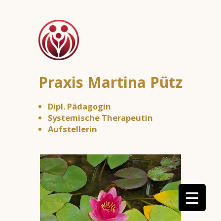
Praxis Martina Pütz
Dipl. Päd­ago­gin
Sys­te­mi­sche Therapeutin
Auf­stel­le­rin